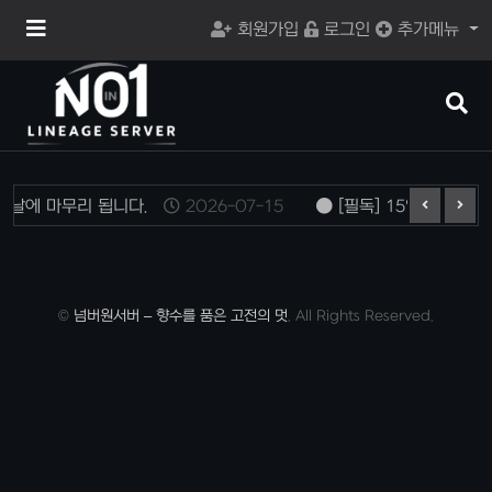
메
회원가입
로그인
추가메뉴
뉴
버
튼
검
색
버
튼
일날에 마무리 됩니다.
2026-07-15
[필독] 15일 12:00
©
넘버원서버 – 향수를 품은 고전의 멋
. All Rights Reserved.