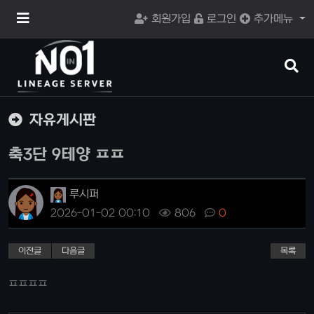
메
회원가입
로그인
추가메뉴
뉴
버
튼
검
색
버
튼
자유게시판
축3단 9테양 ㅍㅍ
루시퍼
2026-01-02 00:10
806
0
이전글
다음글
목록
ㅍㅍㅍㅍ