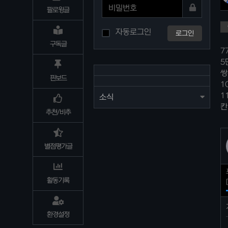
팔로윙글
자동로그인
로그인
구독글
7
5
쌍
핀보드
1
1
소식
칸
추천/비추
별점평가글
활동기록
환경설정