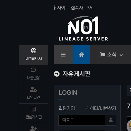
사이트 접속자 : 36
소식
마이페이지
자유게시판
내글반응
LOGIN
타임라인
회원가입
아이디/비번찾기
관심게시판