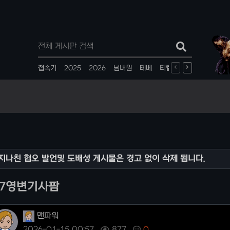
인기검색어
접속기
2025
2026
넘버원
테베
티칼
계정생성
반지
지나친 협오 발언및 도배성 게시물은 경고 없이 삭제 됩니다.
77영변기사팜
맨파워
2026-01-15 00:57
877
0