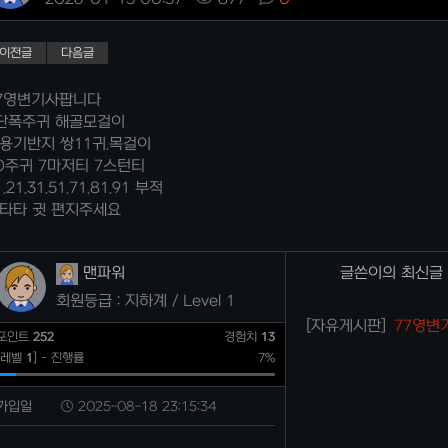
이전글
다음글
7영변기사팝니다
단폭주귀 해골모걸이
용기반지 쌍11귀.목걸이
0주귀 7마저티 7스턴티
1.21.31.51.71.81.91 부적
타타 귓 편지주세요
맨파워
글쓴이의 최신글
회원등급 : 지하계 / Level 1
[자유게시판]
77영변
포인트
252
경험치
13
[레벨
1
] - 진행률
7%
가입일
2025-08-18 23:15:34