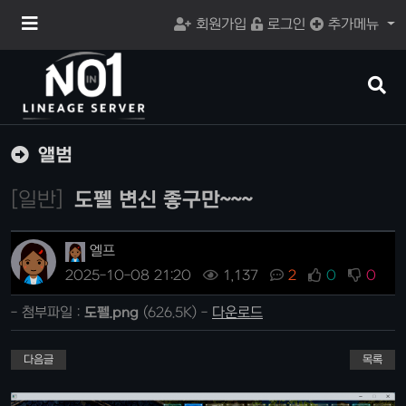
메
회원가입
로그인
추가메뉴
뉴
버
튼
검
색
버
튼
앨범
[일반]
도펠 변신 좋구만~~~
엘프
2025-10-08 21:20
1,137
2
0
0
- 첨부파일 :
도펠.png
(626.5K) -
다운로드
다음글
목록