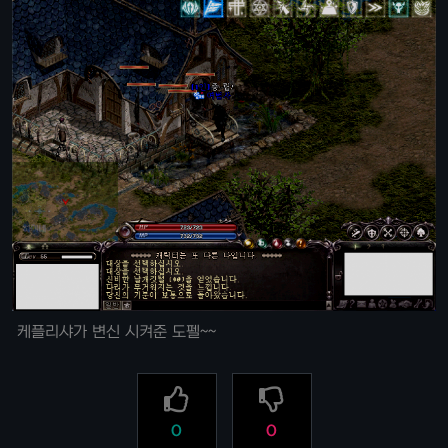
케플리샤가 변신 시켜준 도펠~~
0
0