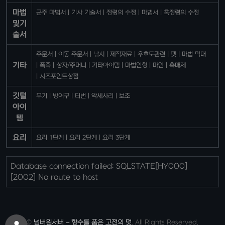
마법
군주 마법서
기사 기술서
정령의 수정
마법서
흑정령의 수정
및기
술서
주문서
이동 주문서
낚시
제작재료
우호도관련
펫
마법 막대
기타
폭죽
상자/주머니
기타아이템
마법인형
마안
촉매제
시즈포인트상점
깃털
무기
방어구
터번
악세사리
보조
아이
템
요리
요리 1단계
요리 2단계
요리 3단계
Database connection failed: SQLSTATE[HY000]
[2002] No route to host
©
넘버원서버 – 향수를 품은 고전의 멋
. All Rights Reserved.