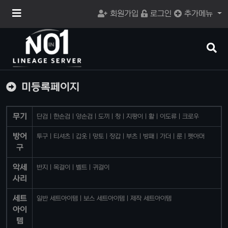
메
회원가입
로그인
추가메뉴
뉴
버
튼
검
색
버
튼
미등록페이지
무기
단검
한손검
양손검
도끼
창
지팡이
활
이도류
크로우
방어
투구
티셔츠
갑옷
망토
장갑
부츠
방패
가더
룬
펫아머
구
악세
반지
목걸이
벨트
귀걸이
사리
세트
일반 세트아이템
보스 세트아이템
제작 세트아이템
아이
템