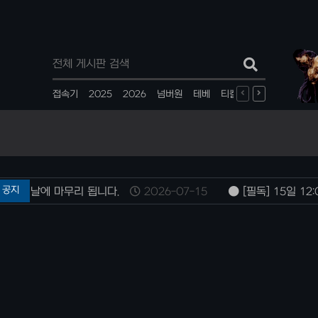
인기검색어
접속기
2025
2026
넘버원
테베
티칼
계정생성
반지
공지
 16일날에 마무리 됩니다.
2026-07-15
[필독] 15일 12