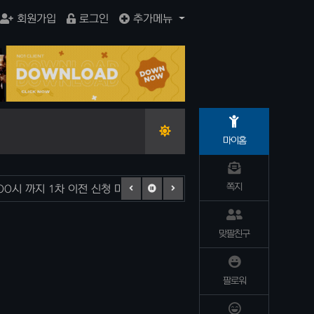
회원가입
로그인
추가메뉴
요리
포탈
마이홈
쪽지
:00시 까지 1차 이전 신청 마무리 합니다.
2026-07-15
12
맞팔친구
팔로워