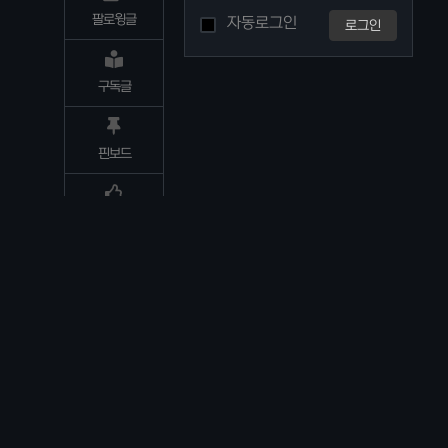
팔로윙글
자동로그인
로그인
구독글
핀보드
추천/비추
별점평가글
활동기록
환경설정