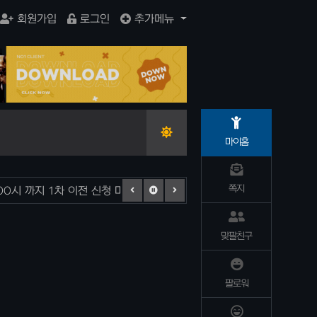
회원가입
로그인
추가메뉴
요리
포탈
마이홈
쪽지
:00시 까지 1차 이전 신청 마무리 합니다.
2026-07-15
12
맞팔친구
팔로워