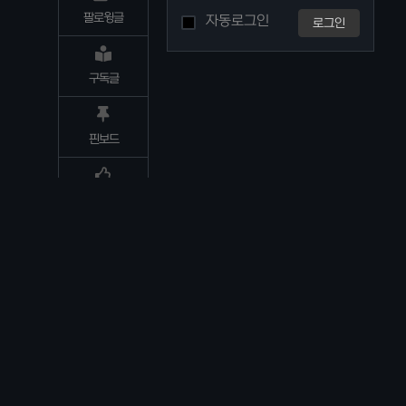
팔로윙글
자동로그인
로그인
구독글
핀보드
추천/비추
별점평가글
활동기록
환경설정