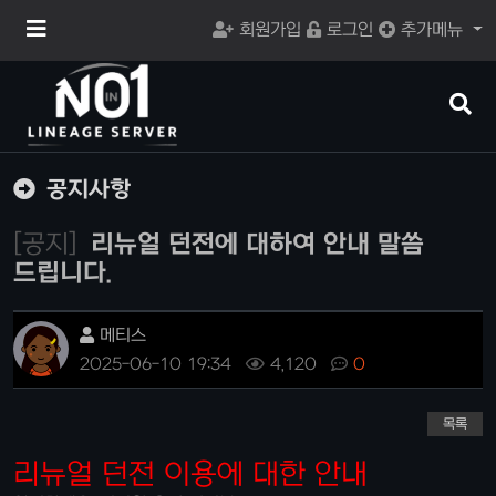
메
회원가입
로그인
추가메뉴
뉴
버
튼
검
색
버
튼
공지사항
[공지]
리뉴얼 던전에 대하여 안내 말씀
드립니다.
메티스
2025-06-10 19:34
4,120
0
목록
리뉴얼 던전 이용에 대한 안내